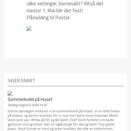
ulike settinger, barnevakt? Altså det
meste! 1. Mai blir det fest!
Påmelding til Pastor
SKJER SNART
Sommerkveld på Huset
Søndag, august 9, 2026 19:30
Denne søndagen inviterer vi til sommerkveld på Huset. Vi vil rette fokus
på misjon og denne kvelden blir vi noe mer kjent med misjonær Marte
Vierli som var i Afrika på 50 og 60 tallet. Eilef Vierli forteller om tante
gjennom ord og bilder. Han vil også synge for oss og Kjetil Torp spiller
piano. Knut Sunde er med og leder kvelden der alle er velkommen.