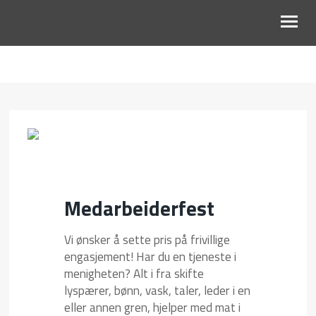
OM OSS
BARN OG UNGDOM
VOKSNE
KALENDER
Medarbeiderfest
TALER
Vi ønsker å sette pris på frivillige
GI EN GAVE
engasjement! Har du en tjeneste i
menigheten? Alt i fra skifte
MIN SIDE
lyspærer, bønn, vask, taler, leder i en
eller annen gren, hjelper med mat i