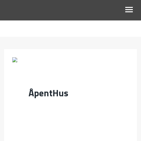
OM OSS
BARN OG UNGDOM
VOKSNE
KALENDER
ÅpentHus
TALER
GI EN GAVE
MIN SIDE