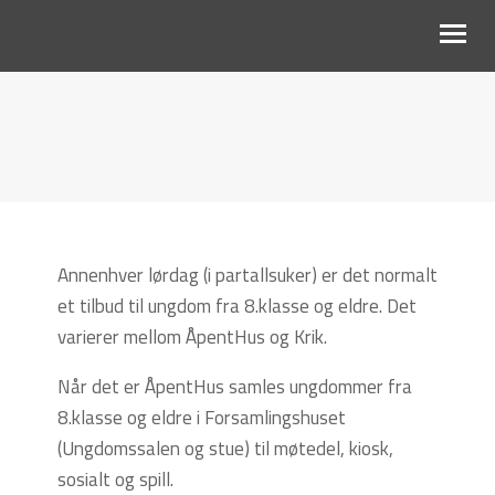
OM OSS
BARN OG UNGDOM
VOKSNE
Annenhver lørdag (i partallsuker) er det normalt
KALENDER
et tilbud til ungdom fra 8.klasse og eldre. Det
TALER
varierer mellom ÅpentHus og Krik.
GI EN GAVE
Når det er ÅpentHus samles ungdommer fra
8.klasse og eldre i Forsamlingshuset
MIN SIDE
(Ungdomssalen og stue) til møtedel, kiosk,
sosialt og spill.