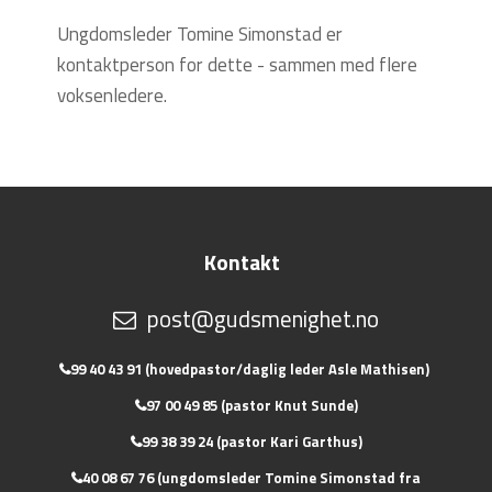
Ungdomsleder Tomine Simonstad er
kontaktperson for dette - sammen med flere
voksenledere.
Kontakt
post@gudsmenighet.no
99 40 43 91 (hovedpastor/daglig leder Asle Mathisen)
97 00 49 85 (pastor Knut Sunde)
99 38 39 24 (pastor Kari Garthus)
40 08 67 76 (ungdomsleder Tomine Simonstad fra